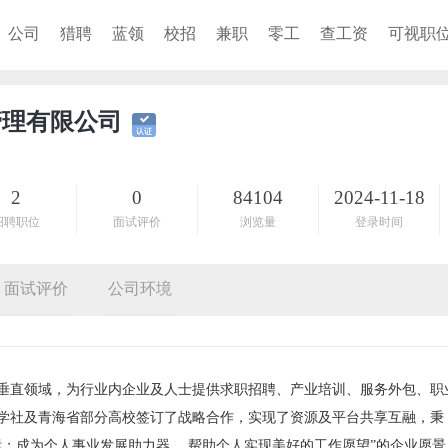
公司
猎聘
蓝领
校招
兼职
零工
查工资
可视职
管理有限公司
2
0
84104
2024-11-18
招聘职位
面试评价
浏览量
登录时间
面试评价
公司环境
等垂直领域，为行业内企业及人士提供求职招聘、产业培训、服务外包、职
学社及青海省部分高校签订了战略合作，实现了资源及平台共享互融，秉
；成为个人事业发展助力器 ，帮助个人实现美好的工作愿望”的企业愿景